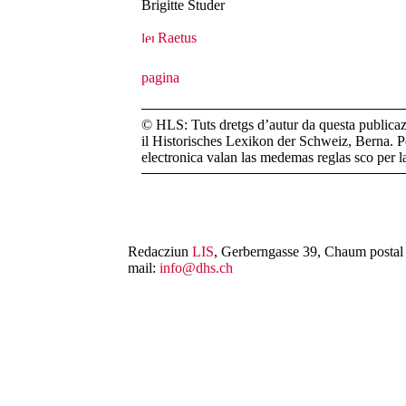
Brigitte Studer
Raetus
© HLS: Tuts dretgs d’autur da questa publicazi
il Historisches Lexikon der Schweiz, Berna. Pe
electronica valan las medemas reglas sco per 
Redacziun
LIS
, Gerberngasse 39, Chaum postal 
mail:
info@dhs.ch