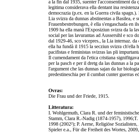
a la fin dal 1935, suenter l'acconsentiment da q
legitima considerava ella dentant ina resistenz
democrazia (p.ex. en la Guerra civila spagn.). E
Lia svizra da dunnas abstinentas a Basilea, e s
Frauenbestrebungen, è ella s'engaschada en ils
1909 ha ella manà l'Exposiziun svizra da la l
social per las lavurantas ad Aussersihl e sco 
dal 1929-46, sco vicepres., la Lia internaz. da 
ella ha fundà il 1915 la secziun svizra ch'ella h
pacifistas e feministas svizras las pli impurta
Il cumendament da l'etica cristiana signifitgav
per la pasch e per il dretg da las dunnas a la p
l'argument che las dunnas sajan da lur biologi
predestineschia per il cumbat cunter guerras ed
Ovras:
Die Frau und der Friede, 1915.
Litteratura:
I. Wohlgemuth, Clara R. und der feministische 
Stamm, Clara R.-Nadig (1874-1957), 1996;T.
1998 (2002²); P. Aerne, Religiöse Sozialisten
Spieler e.a., Für die Freiheit des Wortes, 2009,