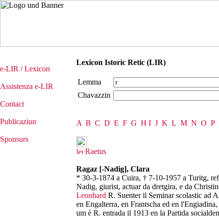
Lexicon Istoric Retic (LIR)
e-LIR / Lexicon
Lemma
Assistenza e-LIR
Chavazzin
Contact
Publicaziun
A
B
C
D
E
F
G
H
I
J
K
L
M
N
O
P
Sponsurs
Raetus
Ragaz [-Nadig], Clara
* 30-3-1874 a Cuira, † 7-10-1957 a Turitg, ref
Nadig, giurist, actuar da dretgira, e da Christi
Leonhard
R. Suenter il Seminar scolastic ad A
en Engalterra, en Frantscha ed en l'Engiadina, 
um è R. entrada il 1913 en la Partida socialdem