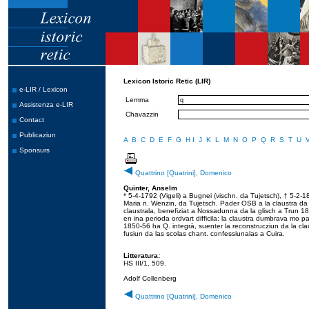
Lexicon Istoric Retic (LIR)
e-LIR / Lexicon
Lemma
Assistenza e-LIR
Chavazzin
Contact
Publicaziun
A
B
C
D
E
F
G
H
I
J
K
L
M
N
O
P
Q
R
S
T
U
Sponsurs
Quattrino [Quatrini], Domenico
Quinter, Anselm
* 5-4-1792 (Vigeli) a Bugnei (vischn. da Tujetsch), † 5-2-1
Maria n. Wenzin, da Tujetsch. Pader OSB a la claustra da 
claustrala, benefiziat a Nossadunna da la glisch a Trun 1
en ina perioda ordvart difficila: la claustra dumbrava mo pa
1850-56 ha Q. integrà, suenter la reconstrucziun da la claus
fusiun da las scolas chant. confessiunalas a Cuira.
Litteratura:
HS III/1, 509.
Adolf Collenberg
Quattrino [Quatrini], Domenico