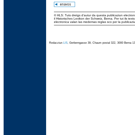
© HLS: Tuts dretgs d’autur da questa publicaziun electroni
il Historisches Lexikon der Schweiz, Berna. Per tut ils tex
electronica valan las medemas reglas sco per la publicaz
Redacziun
LIS
, Gerberngasse 39, Chaum postal 322, 3000 Berna 13,