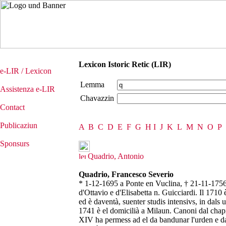
Lexicon Istoric Retic (LIR)
e-LIR / Lexicon
Lemma
Assistenza e-LIR
Chavazzin
Contact
Publicaziun
A
B
C
D
E
F
G
H
I
J
K
L
M
N
O
P
Sponsurs
Quadrio, Antonio
Quadrio, Francesco Severio
* 1-12-1695 a Ponte en Vuclina, † 21-11-1756 
d'Ottavio e d'Elisabetta n. Guicciardi. Il 1710 
ed è daventà, suenter studis intensivs, in dals u
1741 è el domicilià a Milaun. Canoni dal chap
XIV ha permess ad el da bandunar l'urden e da 