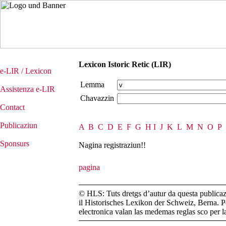
Lexicon Istoric Retic (LIR)
e-LIR / Lexicon
Lemma
Assistenza e-LIR
Chavazzin
Contact
Publicaziun
A
B
C
D
E
F
G
H
I
J
K
L
M
N
O
P
Sponsurs
Nagina registraziun!!
© HLS: Tuts dretgs d’autur da questa publicazi
il Historisches Lexikon der Schweiz, Berna. Pe
electronica valan las medemas reglas sco per 