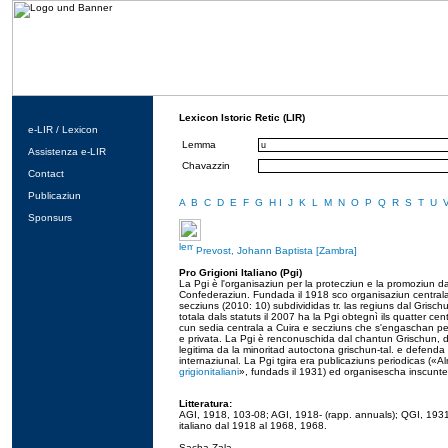
Lexicon Istoric Retic (LIR)
e-LIR / Lexicon
Lemma
Assistenza e-LIR
Chavazzin
Contact
Publicaziun
A
B
C
D
E
F
G
H
I
J
K
L
M
N
O
P
Q
R
S
T
U
Sponsurs
Prevost, Johann Baptista [Zambra]
Pro Grigioni Italiano (Pgi)
La Pgi è l'organisaziun per la protecziun e la promoziun da 
Confederaziun. Fundada il 1918 sco organisaziun centrala 
secziuns (2010: 10) subdivididas tr. las regiuns dal Grischun 
totala dals statuts il 2007 ha la Pgi obtegnì ils quatter c
cun sedia centrala a Cuira e secziuns che s'engaschan per i
e privata. La Pgi è renconuschida dal chantun Grischun, 
legitima da la minoritad autoctona grischun-tal. e defenda se
internaziunal. La Pgi tgira era publicaziuns periodicas («A
grigionitaliani
», fundads il 1931) ed organisescha inscunter
Litteratura:
AGI, 1918, 103-08; AGI, 1918- (rapp. annuals); QGI, 1931- (
italiano dal 1918 al 1968, 1968.
Sacha Zala