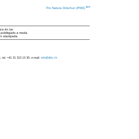
Pro Natura Grischun (PNG)
ca èn tar
ts publitgads a moda
iun stampada.
 tel. +41 31 313 13 30, e-mail:
info@dhs.ch