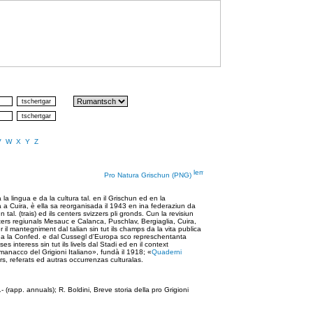
V
W
X
Y
Z
Pro Natura Grischun (PNG)
la lingua e da la cultura tal. en il Grischun ed en la
a Cuira, è ella sa reorganisada il 1943 en ina federaziun da
tal. (trais) ed ils centers svizzers pli gronds. Cun la revisiun
enters regiunals Mesauc e Calanca, Puschlav, Bergiaglia, Cuira,
l mantegniment dal talian sin tut ils champs da la vita publica
da la Confed. e dal Cussegl d'Europa sco represchentanta
s interess sin tut ils livels dal Stadi ed en il context
lmanacco del Grigioni Italiano», fundà il 1918; «
Quaderni
s, referats ed autras occurrenzas culturalas.
rapp. annuals); R. Boldini, Breve storia della pro Grigioni