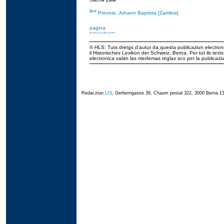
Prevost, Johann Baptista [Zambra]
© HLS: Tuts dretgs d’autur da questa publicaziun electroni
il Historisches Lexikon der Schweiz, Berna. Per tut ils tex
electronica valan las medemas reglas sco per la publicaz
Redacziun
LIS
, Gerberngasse 39, Chaum postal 322, 3000 Berna 13,