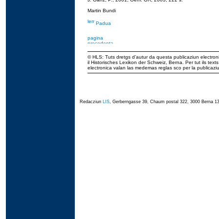
Martin Bundi
Padua
© HLS: Tuts dretgs d’autur da questa publicaziun electroni
il Historisches Lexikon der Schweiz, Berna. Per tut ils tex
electronica valan las medemas reglas sco per la publicaz
Redacziun
LIS
, Gerberngasse 39, Chaum postal 322, 3000 Berna 13,