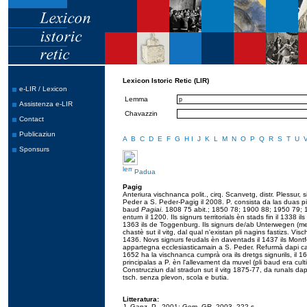
Lexicon Istoric Retic (LIR)
e-LIR / Lexicon
Lemma
Assistenza e-LIR
Chavazzin
Contact
Publicaziun
A
B
C
D
E
F
G
H
I
J
K
L
M
N
O
P
Q
R
S
T
U
Sponsurs
Padua
Pagig
Anteriura vischnanca polit., cirq. Scanvetg, distr. Plessur
Peder a S. Peder-Pagig il 2008. P. consista da las duas 
baud
Pagiai
. 1808 75 abit.; 1850 78; 1900 88; 1950 79; 
enturn il 1200. Ils signurs territorials èn stads fin il 1338 
1363 ils de Toggenburg. Ils signurs de/ab Unterwegen (men
chastè sut il vitg, dal qual n'existan pli nagins fastizs. Vis
1436. Novs signurs feudals èn daventads il 1437 ils Montfort
appartegna ecclesiasticamain a S. Peder. Refurmà dapi ca. 
1652 ha la vischnanca cumprà ora ils dretgs signurils, il 
principalas a P. èn l'allevament da muvel (pli baud era cul
Construcziun dal stradun sut il vitg 1875-77, da runals dap
tsch. senza plevon, scola e butia.
Litteratura:
J. Ganz, P., 2001; Gem. GR, 2003, 222 s.