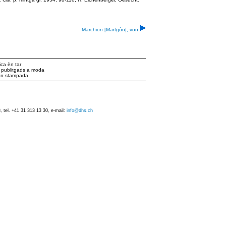
Marchion [Martgùn], von
ca èn tar
ts publitgads a moda
iun stampada.
 tel. +41 31 313 13 30, e-mail:
info@dhs.ch