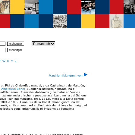
V
W
X
Y
Z
Marchion [Martgùn], von
. Figl da Christoffel, mastral, e da Catharina n. de Martgùn,
d
Ambrosius Boner
. Suenter in'instrucziun privata, ha el
a Punt/Rehanau. Chancelier dal davos guvernatur en Vuclina
Regenza interimala grischuna proaustriaca. Landamma dal Schons
836 (cun interrupziuns, pres. 1812), mess a la Dieta confed.
 1804 e 1809. Cunautur da la Const. chant. grischuna dal
 transit, en il commerzi ed en l'industria da minieras han fatg dad
itichers cons. grischuns ils pli influents da l'emprima
 Cal. p. mintga gi, 1954, 98-110; H. Eichenberger, Gesucht: