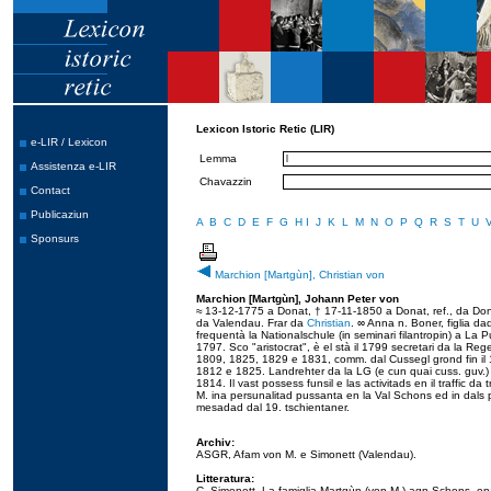
Lexicon Istoric Retic (LIR)
e-LIR / Lexicon
Lemma
Assistenza e-LIR
Chavazzin
Contact
Publicaziun
A
B
C
D
E
F
G
H
I
J
K
L
M
N
O
P
Q
R
S
T
U
Sponsurs
Marchion [Martgùn], Christian von
Marchion [Martgùn], Johann Peter von
≈ 13-12-1775 a Donat, † 17-11-1850 a Donat, ref., da Donat
da Valendau. Frar da
Christian
. ∞ Anna n. Boner, figlia da
frequentà la Nationalschule (in seminari filantropin) a L
1797. Sco "aristocrat", è el stà il 1799 secretari da la 
1809, 1825, 1829 e 1831, comm. dal Cussegl grond fin il 1
1812 e 1825. Landrehter da la LG (e cun quai cuss. guv.)
1814. Il vast possess funsil e las activitads en il traffic da
M. ina persunalitad pussanta en la Val Schons ed in dals pol
mesadad dal 19. tschientaner.
Archiv:
ASGR, Afam von M. e Simonett (Valendau).
Litteratura:
C. Simonett, La famiglia Martgùn (von M.) agn Schons, en: