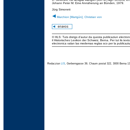
Johann Peter M. Eine Annäherung an Bünden, 1979.
Jürg Simonett
Marchion [Martgùn], Christian von
© HLS: Tuts dretgs d’autur da questa publicaziun electroni
il Historisches Lexikon der Schweiz, Berna. Per tut ils tex
electronica valan las medemas reglas sco per la publicaz
Redacziun
LIS
, Gerberngasse 39, Chaum postal 322, 3000 Berna 13,