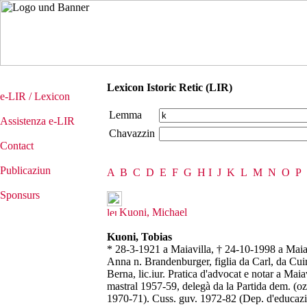
Lexicon Istoric Retic (LIR)
e-LIR / Lexicon
Lemma
Assistenza e-LIR
Chavazzin
Contact
Publicaziun
A
B
C
D
E
F
G
H
I
J
K
L
M
N
O
P
Sponsurs
Kuoni, Michael
Kuoni, Tobias
* 28-3-1921 a Maiavilla, † 24-10-1998 a Maiavi
Anna n. Brandenburger, figlia da Carl, da Cuir
Berna, lic.iur. Pratica d'advocat e notar a Maia
mastral 1957-59, delegà da la Partida dem. (o
1970-71). Cuss. guv. 1972-82 (Dep. d'educaziun