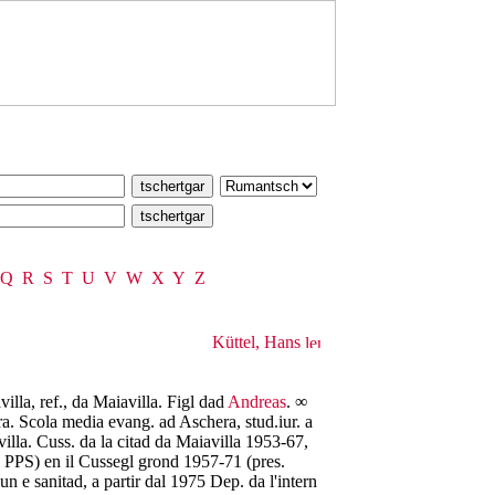
Q
R
S
T
U
V
W
X
Y
Z
Küttel, Hans
lla, ref., da Maiavilla. Figl dad
Andreas
. ∞
a. Scola media evang. ad Aschera, stud.iur. a
villa. Cuss. da la citad da Maiavilla 1953-67,
z PPS) en il Cussegl grond 1957-71 (pres.
 e sanitad, a partir dal 1975 Dep. da l'intern