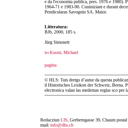
e da l'economia publica, pres. 1976 e 1980). Pr
1964-71 e 1983-90. Cuniniziant e durant decenn
Pendicularas Savognin SA. Maior.
Litteratura:
BJb, 2000, 185 s.
Jürg Simonett
Kuoni, Michael
© HLS: Tuts dretgs d’autur da questa publicazi
il Historisches Lexikon der Schweiz, Berna. Pe
electronica valan las medemas reglas sco per 
Redacziun
LIS
, Gerberngasse 39, Chaum postal 
mail:
info@dhs.ch