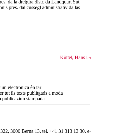
es. da la dretgira distr. da Landquart Sut
is pres. dal cussegl administrativ da las
Küttel, Hans
un electronica èn tar
r tut ils texts publitgads a moda
la publicaziun stampada.
322, 3000 Berna 13, tel. +41 31 313 13 30, e-