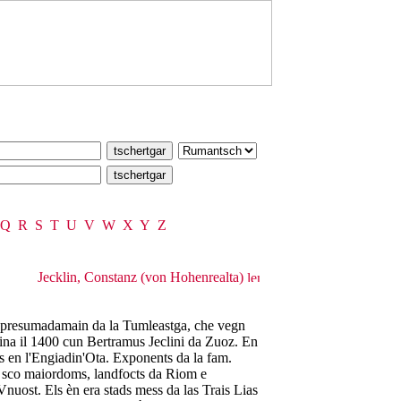
Q
R
S
T
U
V
W
X
Y
Z
Jecklin, Constanz (von Hohenrealta)
va presumadamain da la Tumleastga, che vegn
ina il 1400 cun Bertramus Jeclini da Zuoz. En
ars en l'Engiadin'Ota. Exponents da la fam.
u sco maiordoms, landfocts da Riom e
Vnuost. Els èn era stads mess da las Trais Lias