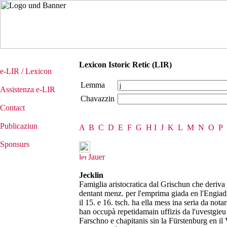
Lexicon Istoric Retic (LIR)
e-LIR / Lexicon
Lemma
Assistenza e-LIR
Chavazzin
Contact
Publicaziun
A
B
C
D
E
F
G
H
I
J
K
L
M
N
O
P
Sponsurs
Jauer
Jecklin
Famiglia aristocratica dal Grischun che deri
dentant menz. per l'emprima giada en l'Engiad
il 15. e 16. tsch. ha ella mess ina seria da not
han occupà repetidamain uffizis da l'uvestgie
Farschno e chapitanis sin la Fürstenburg en il 