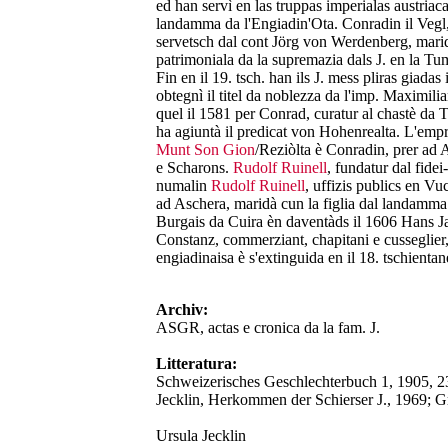
ed han servì en las truppas imperialas austriac
landamma da l'Engiadin'Ota. Conradin il Vegl,
servetsch dal cont Jörg von Werdenberg, marid
patrimoniala da la supremazia dals J. en la Tum
Fin en il 19. tsch. han ils J. mess pliras giadas
obtegnì il titel da noblezza da l'imp. Maximili
quel il 1581 per Conrad, curatur al chastè da Ta
ha agiuntà il predicat von Hohenrealta. L'empri
Munt Son Gion
/Reziòlta è Conradin, prer ad 
e Scharons.
Rudolf Ruinell
, fundatur dal fide
numalin
Rudolf Ruinell
, uffizis publics en V
ad Aschera, maridà cun la figlia dal landamma 
Burgais da Cuira èn daventàds il 1606 Hans Ja
Constanz, commerziant, chapitani e cusseglier
engiadinaisa è s'extinguida en il 18. tschientan
Archiv:
ASGR, actas e cronica da la fam. J.
Litteratura:
Schweizerisches Geschlechterbuch 1, 1905, 23
Jecklin, Herkommen der Schierser J., 1969; G
Ursula Jecklin