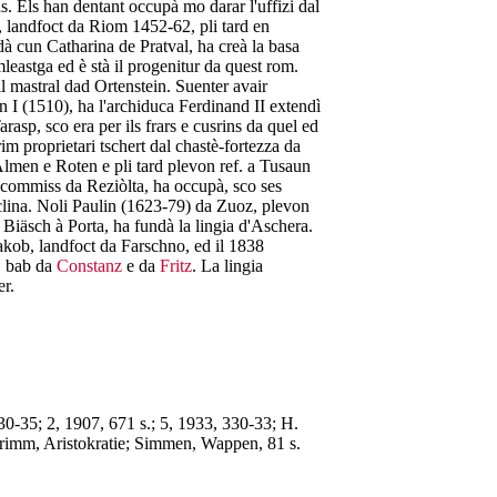
as. Els han dentant occupà mo darar l'uffizi dal
 landfoct da Riom 1452-62, pli tard en
à cun Catharina de Pratval, ha creà la basa
leastga ed è stà il progenitur da quest rom.
 il mastral dad Ortenstein. Suenter avair
an I (1510), ha l'archiduca Ferdinand II extendì
rasp, sco era per ils frars e cusrins da quel ed
m proprietari tschert dal chastè-fortezza da
Almen e Roten e pli tard plevon ref. a Tusaun
i-commiss da Reziòlta, ha occupà, sco ses
uclina. Noli Paulin (1623-79) da Zuoz, plevon
Biäsch à Porta, ha fundà la lingia d'Aschera.
kob, landfoct da Farschno, ed il 1838
, bab da
Constanz
e da
Fritz
. La lingia
er.
0-35; 2, 1907, 671 s.; 5, 1933, 330-33; H.
rimm, Aristokratie; Simmen, Wappen, 81 s.