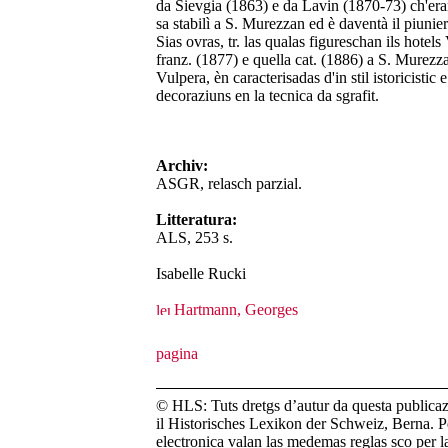
da Sievgia (1863) e da Lavin (1870-73) ch'eran
sa stabilì a S. Murezzan ed è daventà il piunier
Sias ovras, tr. las qualas figureschan ils hotel
franz. (1877) e quella cat. (1886) a S. Murez
Vulpera, èn caracterisadas d'in stil istoricistic
decoraziuns en la tecnica da sgrafit.
Archiv:
ASGR, relasch parzial.
Litteratura:
ALS, 253 s.
Isabelle Rucki
Hartmann, Georges
© HLS: Tuts dretgs d’autur da questa publicazi
il Historisches Lexikon der Schweiz, Berna. Pe
electronica valan las medemas reglas sco per 