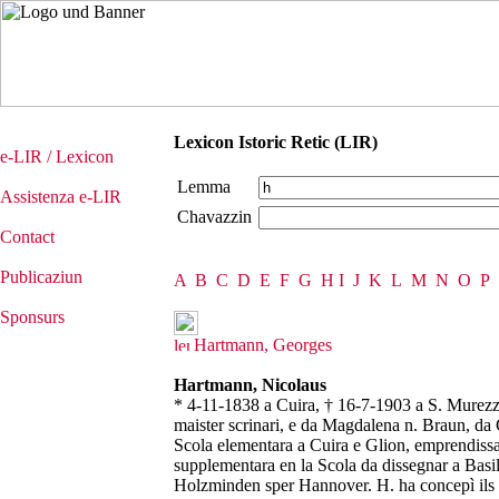
Lexicon Istoric Retic (LIR)
e-LIR / Lexicon
Lemma
Assistenza e-LIR
Chavazzin
Contact
Publicaziun
A
B
C
D
E
F
G
H
I
J
K
L
M
N
O
P
Sponsurs
Hartmann, Georges
Hartmann, Nicolaus
* 4-11-1838 a Cuira, † 16-7-1903 a S. Murezza
maister scrinari, e da Magdalena n. Braun, da
Scola elementara a Cuira e Glion, emprendissa
supplementara en la Scola da dissegnar a Bas
Holzminden sper Hannover. H. ha concepì ils p