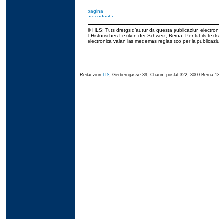
© HLS: Tuts dretgs d’autur da questa publicaziun electroni
il Historisches Lexikon der Schweiz, Berna. Per tut ils tex
electronica valan las medemas reglas sco per la publicaz
Redacziun
LIS
, Gerberngasse 39, Chaum postal 322, 3000 Berna 13,