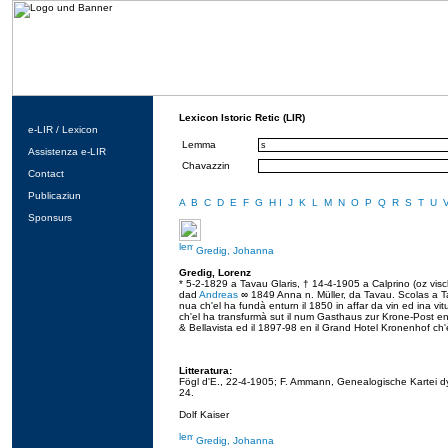
Lexicon Istoric Retic (LIR)
e-LIR / Lexicon
Lemma
Assistenza e-LIR
Chavazzin
Contact
Publicaziun
A
B
C
D
E
F
G
H
I
J
K
L
M
N
O
P
Q
R
S
T
U
Sponsurs
Gredig, Johanna
Gredig, Lorenz
* 5-2-1829 a Tavau Glaris, † 14-4-1905 a Calprino (oz visc
dad
Andreas
∞ 1849 Anna n. Müller, da Tavau. Scolas a Ta
nua ch'el ha fundà enturn il 1850 in affar da vin ed ina vitu
ch'el ha transfurmà sut il num Gasthaus zur Krone-Post en i
& Bellavista ed il 1897-98 en il Grand Hotel Kronenhof ch'è 
Litteratura:
Fögl d'E., 22-4-1905; F. Ammann, Genealogische Kartei dy
24.
Dolf Kaiser
Gredig, Johanna