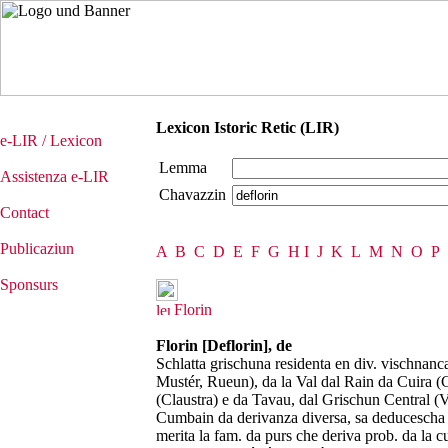
Lexicon Istoric Retic (LIR)
e-LIR / Lexicon
Lemma
Assistenza e-LIR
Chavazzin
Contact
Publicaziun
A
B
C
D
E
F
G
H
I
J
K
L
M
N
O
P
Sponsurs
Florin
Florin [Deflorin], de
Schlatta grischuna residenta en div. vischnanca
Mustér, Rueun), da la Val dal Rain da Cuira (C
(Claustra) e da Tavau, dal Grischun Central (V
Cumbain da derivanza diversa, sa deducescha
merita la fam. da purs che deriva prob. da la c