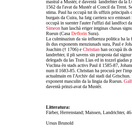
mastral a Mustér, è daventà landrehter da la 
1562 da l'avat da Mustér al Concil da Trent. S
stima. Paul ha occupà tut ils uffizis principal
burgais da Cuira, ha fatg carriera sco emissari
occupà in suenter l'auter l'uffizi dal landfoct 
Simeon
han laschà eriger intginas chasas signu
Rueun (Casa
Deflorin
Sura).
La culminaziun da sia influenza politica ha la 
ils dus exponents menziunads sura, Paul e Jo
Joachim († 1706) e
Christian
han occupà ils de 
landrehter, il pli savens sin proposta dal signu
delegads da las Trais Lias ed in tozzel giadas 
Vuclina èn stads activs Paul il 1585-87, Joha
num il 1683-85. Christian ha procurà per l'impu
actualmain en l'Archiv dal stadi dal Grischun.
exponent masculin da la lingia da Rueun.
Gall
daventà prinzi-avat da Mustér.
Litteratura:
Färber, Herrenstand; Maissen, Landrichter, 46
Ursus Brunold