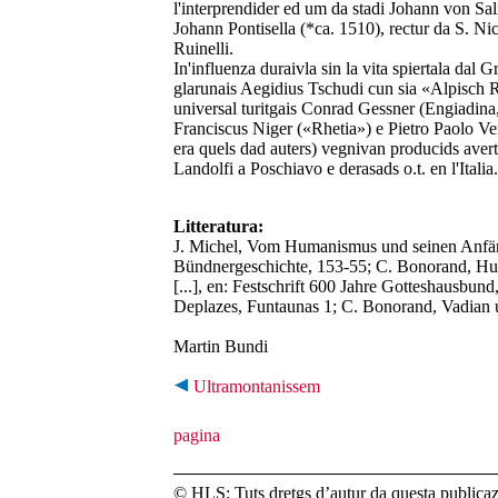
l'interprendider ed um da stadi Johann von Sal
Johann Pontisella (*ca. 1510), rectur da S. Nic
Ruinelli.
In'influenza duraivla sin la vita spiertala dal G
glarunais Aegidius Tschudi cun sia «Alpisch Rh
universal turitgais Conrad Gessner (Engiadina
Franciscus Niger («Rhetia») e Pietro Paolo Verg
era quels dad auters) vegnivan producids aver
Landolfi a Poschiavo e derasads o.t. en l'Italia.
Litteratura:
J. Michel, Vom Humanismus und seinen Anfän
Bündnergeschichte, 153-55; C. Bonorand, H
[...], en: Festschrift 600 Jahre Gotteshausbund
Deplazes, Funtaunas 1; C. Bonorand, Vadian
Martin Bundi
Ultramontanissem
© HLS: Tuts dretgs d’autur da questa publicazi