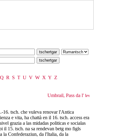
Q
R
S
T
U
V
W
X
Y
Z
Umbrail, Pass da l'
.-16. tsch. che vuleva renovar l'Antica
enza e vita, ha chattà en il 16. tsch. access era
aivel grazia a las midadas politicas e socialas
i il 15. tsch. na sa rendevan betg mo figls
 la Confederaziun, da l'Italia, da la