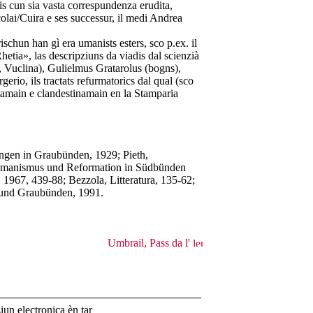
is cun sia vasta correspundenza erudita,
olai/Cuira e ses successur, il medi Andrea
rischun han gì era umanists esters, sco p.ex. il
etia», las descripziuns da viadis dal scienzià
, Vuclina), Gulielmus Gratarolus (bogns),
erio, ils tractats refurmatorics dal qual (sco
tamain e clandestinamain en la Stamparia
gen in Graubünden, 1929; Pieth,
umanismus und Reformation in Südbünden
, 1967, 439-88; Bezzola, Litteratura, 135-62;
 und Graubünden, 1991.
Umbrail, Pass da l'
un electronica èn tar