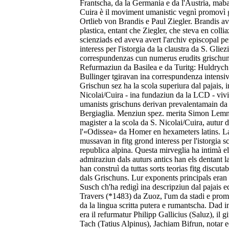
Frantscha, da la Germania e da l'Austria, mabai
Cuira è il moviment umanistic vegnì promovì gi
Ortlieb von Brandis e Paul Ziegler. Brandis ave
plastica, entant che Ziegler, che steva en colli
scienziads ed aveva avert l'archiv episcopal pe
interess per l'istorgia da la claustra da S. Gliez
correspundenzas cun numerus erudits grischun
Refurmaziun da Basilea e da Turitg: Huldrych 
Bullinger tgiravan ina correspundenza intensiv
Grischun sez ha la scola superiura dal pajais, in
Nicolai/Cuira - ina fundaziun da la LCD - vivi
umanists grischuns derivan prevalentamain da l
Bergiaglia. Menziun spez. merita Simon Lemn
magister a la scola da S. Nicolai/Cuira, autur 
l'«Odissea» da Homer en hexameters latins. La
mussavan in fitg grond interess per l'istorgia s
republica alpina. Questa mirveglia ha intimà els
admiraziun dals auturs antics han els dentant l
han construì da tuttas sorts teorias fitg discuta
dals Grischuns. Lur exponents principals eran 
Susch ch'ha redigì ina descripziun dal pajais ed 
Travers (*1483) da Zuoz, l'um da stadi e prom
da la lingua scritta putera e rumantscha. Dad 
era il refurmatur Philipp Gallicius (Saluz), il 
Tach (Tatius Alpinus), Jachiam Bifrun, notar e