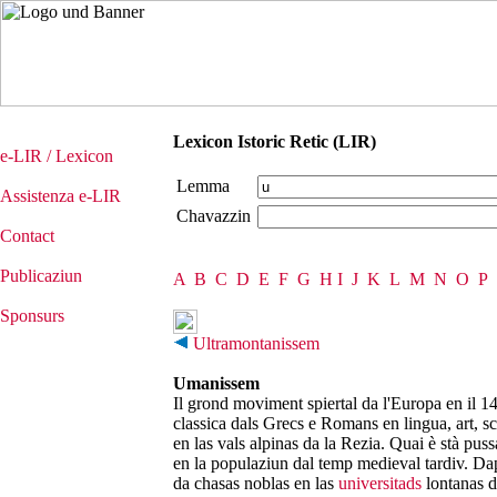
Lexicon Istoric Retic (LIR)
e-LIR / Lexicon
Lemma
Assistenza e-LIR
Chavazzin
Contact
Publicaziun
A
B
C
D
E
F
G
H
I
J
K
L
M
N
O
P
Sponsurs
Ultramontanissem
Umanissem
Il grond moviment spiertal da l'Europa en il 14
classica dals Grecs e Romans en lingua, art, sci
en las vals alpinas da la Rezia. Quai è stà puss
en la populaziun dal temp medieval tardiv. Dap
da chasas noblas en las
universitads
lontanas da