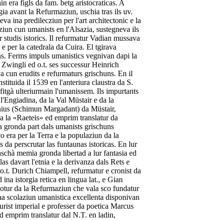
n era figls da fam. betg aristocraticas. A
a avant la Refurmaziun, uschia tras ils uv.
va ina predilecziun per l'art architectonic e la
aziun cun umanists en l'Alsazia, sustegneva ils
r studis istorics. Il refurmatur Vadian mussava
i e per la catedrala da Cuira. El tgirava
s. Ferms impuls umanistics vegnivan dapi la
Zwingli ed o.t. ses successur Heinrich
a cun erudits e refurmaturs grischuns. En il
stituida il 1539 en l'anteriura claustra da S.
fitgà ulteriurmain l'umanissem. Ils impurtants
'Engiadina, da la Val Müstair e da la
ius (Schimun Margadant) da Müstair,
da la «Raeteis» ed emprim translatur da
 gronda part dals umanists grischuns
co era per la Terra e la populaziun da la
 da perscrutar las funtaunas istoricas. En lur
aschà memia gronda libertad a lur fantasia ed
blas davart l'etnia e la derivanza dals Rets e
o.t. Durich Chiampell, refurmatur e cronist da
ina istorgia retica en lingua lat., e Gian
otur da la Refurmaziun che vala sco fundatur
ina scolaziun umanistica excellenta disponivan
giurist imperial e professer da poetica Marcus
d emprim translatur dal N.T. en ladin,