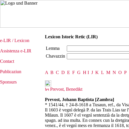
Lexicon Istoric Retic (LIR)
e-LIR / Lexicon
Lemma
Assistenza e-LIR
Chavazzin
Contact
Publicaziun
A
B
C
D
E
F
G
H
I
J
K
L
M
N
O
P
Sponsurs
Prevost, Benedikt
Prevost, Johann Baptista [Zambra]
* 1541/44, † 24-8-1618 a Tusaun, ref., da Visa
Il 1603 è vegnì delegà P. da las Trais Lias tar
Milaun. Il 1607 è el vegnì sentenzià da la dret
spagn. ad ina multa. En connex cun la dretgira
venez., è el vegnì mess en fermanza il 1618, t