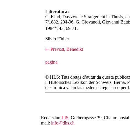
Litteratura:
C. Kind, Das zweite Strafgericht in Thusis, e
7/1882, 294-96; G. Giovanoli, Giovanni Battist
4
1984
, 43, 69-71.
Silvio Färber
Prevost, Benedikt
© HLS: Tuts dretgs d’autur da questa publicazi
il Historisches Lexikon der Schweiz, Berna. Pe
electronica valan las medemas reglas sco per 
Redacziun
LIS
, Gerberngasse 39, Chaum postal 
mail:
info@dhs.ch