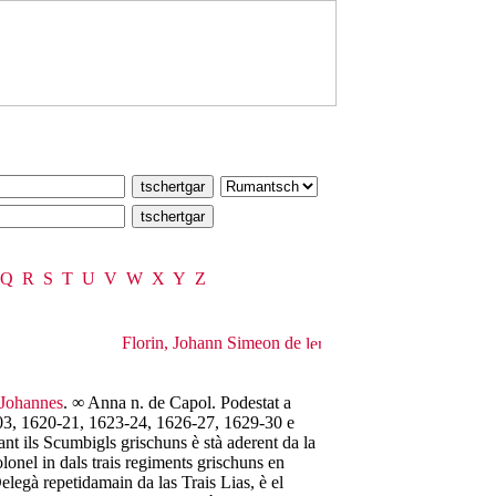
Q
R
S
T
U
V
W
X
Y
Z
Florin, Johann Simeon de
Johannes
. ∞ Anna n. de Capol. Podestat a
03, 1620-21, 1623-24, 1626-27, 1629-30 e
nt ils Scumbigls grischuns è stà aderent da la
lonel in dals trais regiments grischuns en
elegà repetidamain da las Trais Lias, è el