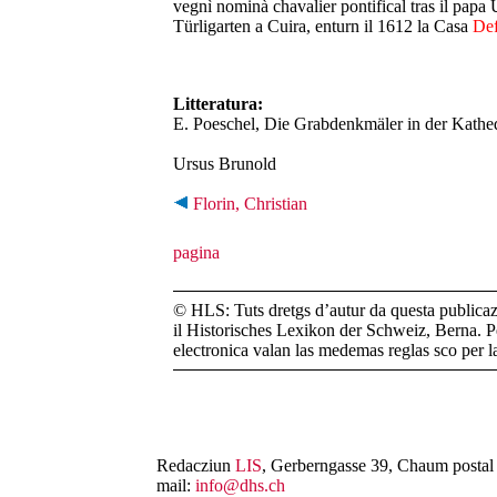
vegnì nominà chavalier pontifical tras il papa U
Türligarten a Cuira, enturn il 1612 la Casa
Def
Litteratura:
E. Poeschel, Die Grabdenkmäler in der Kathe
Ursus Brunold
Florin, Christian
© HLS: Tuts dretgs d’autur da questa publicazi
il Historisches Lexikon der Schweiz, Berna. Pe
electronica valan las medemas reglas sco per 
Redacziun
LIS
, Gerberngasse 39, Chaum postal 
mail:
info@dhs.ch