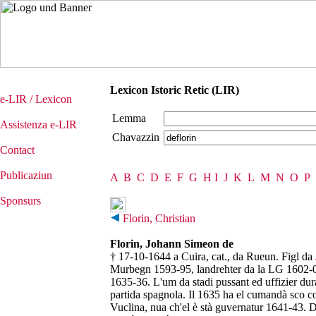
Lexicon Istoric Retic (LIR)
e-LIR / Lexicon
Lemma
Assistenza e-LIR
Chavazzin
Contact
Publicaziun
A
B
C
D
E
F
G
H
I
J
K
L
M
N
O
P
Sponsurs
Florin, Christian
Florin, Johann Simeon de
† 17-10-1644 a Cuira, cat., da Rueun. Figl da
Murbegn 1593-95, landrehter da la LG 1602-
1635-36. L'um da stadi pussant ed uffizier dura
partida spagnola. Il 1635 ha el cumandà sco co
Vuclina, nua ch'el è stà guvernatur 1641-43. D