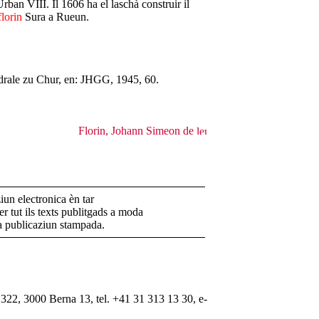
rban VIII. Il 1606 ha el laschà construir il
lorin
Sura a Rueun.
drale zu Chur, en: JHGG, 1945, 60.
Florin, Johann Simeon de
un electronica èn tar
r tut ils texts publitgads a moda
la publicaziun stampada.
322, 3000 Berna 13, tel. +41 31 313 13 30, e-