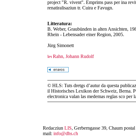
project "R. vivent". Emprims pass per ina revit
renatiralisaziun tr. Cuira e Favugn.
Litteratura:
B. Weber, Graubünden in alten Ansichten, 1984
Rhein - Lebensader einer Region, 2005.
Jürg Simonett
Rahn, Johann Rudolf
© HLS: Tuts dretgs d’autur da questa publicazi
il Historisches Lexikon der Schweiz, Berna. Pe
electronica valan las medemas reglas sco per 
Redacziun
LIS
, Gerberngasse 39, Chaum postal 
mail:
info@dhs.ch