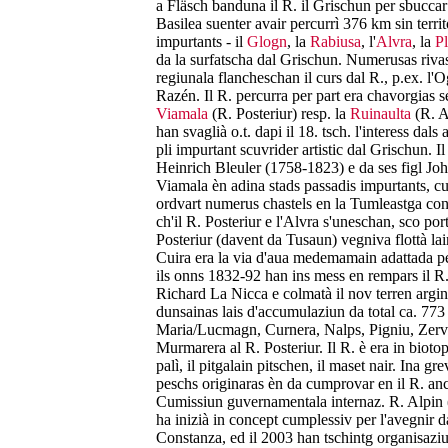
a Fläsch banduna il R. il Grischun per sbuccar
Basilea suenter avair percurrì 376 km sin territo
impurtants - il
Glogn
, la
Rabiusa
, l'
Alvra
, la
Pl
da la surfatscha dal Grischun. Numerusas riva
regiunala flancheschan il curs dal R., p.ex. l
Razén. Il R. percurra per part era chavorgias s
Viamala
(R. Posteriur) resp. la
Ruinaulta
(R. A
han svaglià o.t. dapi il 18. tsch. l'interess dal
pli impurtant scuvrider artistic dal Grischun. Il
Heinrich Bleuler (1758-1823) e da ses figl J
Viamala èn adina stads passadis impurtants, cumba
ordvart numerus chastels en la Tumleastga con
ch'il R. Posteriur e l'Alvra s'uneschan, sco port
Posteriur (davent da Tusaun) vegniva flottà lai
Cuira era la via d'aua medemamain adattada per
ils onns 1832-92 han ins mess en rempars il R. 
Richard La Nicca e colmatà il nov terren argin
dunsainas lais d'accumulaziun da total ca. 773 
Maria/Lucmagn, Curnera, Nalps, Pigniu, Zervrei
Murmarera al R. Posteriur. Il R. è era in biotop
palì, il pitgalain pitschen, il maset nair. Ina gr
peschs originaras èn da cumprovar en il R. anc
Cumissiun guvernamentala internaz. R. Alpin (
ha inizià in concept cumplessiv per l'avegnir d
Constanza, ed il 2003 han tschintg organisaziun