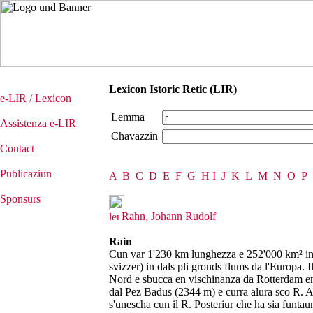
Lexicon Istoric Retic (LIR)
e-LIR / Lexicon
Lemma
Assistenza e-LIR
Chavazzin
Contact
Publicaziun
A
B
C
D
E
F
G
H
I
J
K
L
M
N
O
P
Sponsurs
Rahn, Johann Rudolf
Rain
Cun var 1'230 km lunghezza e 252'000 km² ints
svizzer) in dals pli gronds flums da l'Europa. Il 
Nord e sbucca en vischinanza da Rotterdam en 
dal Pez Badus (2344 m) e curra alura sco R. A
s'unescha cun il R. Posteriur che ha sia funta