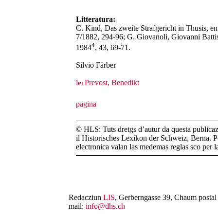
Litteratura:
C. Kind, Das zweite Strafgericht in Thusis, e
7/1882, 294-96; G. Giovanoli, Giovanni Battist
4
1984
, 43, 69-71.
Silvio Färber
Prevost, Benedikt
© HLS: Tuts dretgs d’autur da questa publicazi
il Historisches Lexikon der Schweiz, Berna. Pe
electronica valan las medemas reglas sco per 
Redacziun
LIS
, Gerberngasse 39, Chaum postal 
mail:
info@dhs.ch