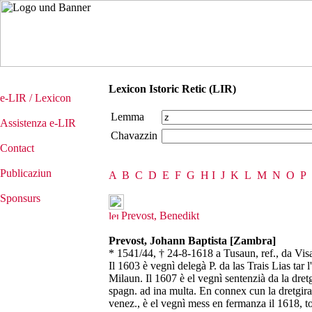
Lexicon Istoric Retic (LIR)
e-LIR / Lexicon
Lemma
Assistenza e-LIR
Chavazzin
Contact
Publicaziun
A
B
C
D
E
F
G
H
I
J
K
L
M
N
O
P
Sponsurs
Prevost, Benedikt
Prevost, Johann Baptista [Zambra]
* 1541/44, † 24-8-1618 a Tusaun, ref., da Visa
Il 1603 è vegnì delegà P. da las Trais Lias tar
Milaun. Il 1607 è el vegnì sentenzià da la dret
spagn. ad ina multa. En connex cun la dretgira
venez., è el vegnì mess en fermanza il 1618, t