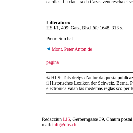
catolics. La claustra da Cazas venerescha el sc
Litteratura:
HS I/1, 499; Gatz, Bischöfe 1648, 313 s.
Pierre Surchat
Mont, Peter Anton de
© HLS: Tuts dretgs d’autur da questa publicazi
il Historisches Lexikon der Schweiz, Berna. Pe
electronica valan las medemas reglas sco per 
Redacziun
LIS
, Gerberngasse 39, Chaum postal 
mail:
info@dhs.ch