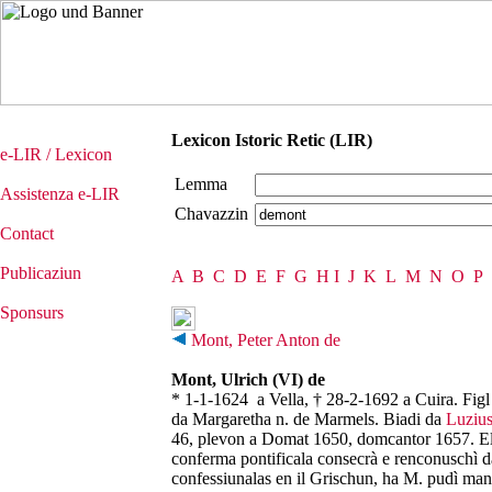
Lexicon Istoric Retic (LIR)
e-LIR / Lexicon
Lemma
Assistenza e-LIR
Chavazzin
Contact
Publicaziun
A
B
C
D
E
F
G
H
I
J
K
L
M
N
O
P
Sponsurs
Mont, Peter Anton de
Mont, Ulrich (VI) de
* 1-1-1624 a Vella, † 28-2-1692 a Cuira. Figl 
da Margaretha n. de Marmels. Biadi da
Luziu
46, plevon a Domat 1650, domcantor 1657. Eleg
conferma pontificala consecrà e renconuschì d
confessiunalas en il Grischun, ha M. pudì mant