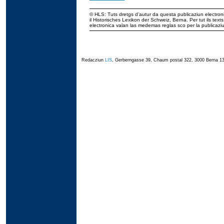
© HLS: Tuts dretgs d’autur da questa publicaziun electroni
il Historisches Lexikon der Schweiz, Berna. Per tut ils tex
electronica valan las medemas reglas sco per la publicaz
Redacziun
LIS
, Gerberngasse 39, Chaum postal 322, 3000 Berna 13,