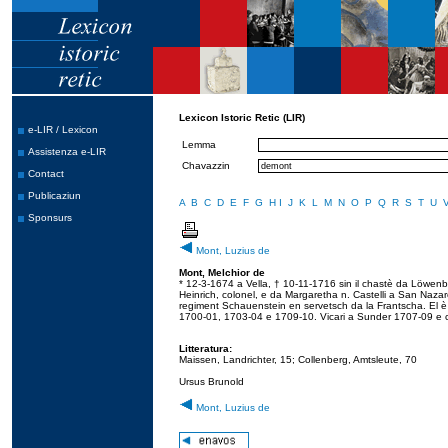
Lexicon Istoric Retic (LIR)
e-LIR / Lexicon
Lemma
Assistenza e-LIR
Chavazzin
Contact
Publicaziun
A
B
C
D
E
F
G
H
I
J
K
L
M
N
O
P
Q
R
S
T
U
Sponsurs
Mont, Luzius de
Mont, Melchior de
* 12-3-1674 a Vella, † 10-11-1716 sin il chastè da Löwenbe
Heinrich, colonel, e da Margaretha n. Castelli a San Nazar
regiment Schauenstein en servetsch da la Frantscha. El è
1700-01, 1703-04 e 1709-10. Vicari a Sunder 1707-09 e c
Litteratura:
Maissen, Landrichter, 15; Collenberg, Amtsleute, 70
Ursus Brunold
Mont, Luzius de