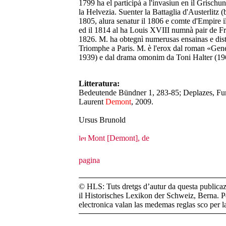
1799 ha el participà a l'invasiun en il Grischu
la Helvezia. Suenter la Battaglia d'Austerlitz (
1805, alura senatur il 1806 e comte d'Empire il
ed il 1814 al ha Louis XVIII numnà pair de Fra
1826. M. ha obtegnì numerusas ensainas e dist
Triomphe a Paris. M. è l'erox dal roman «Gen
1939) e dal drama omonim da Toni Halter (19
Litteratura:
Bedeutende Bündner 1, 283-85; Deplazes, Fun
Laurent
Demont
, 2009.
Ursus Brunold
Mont [Demont], de
© HLS: Tuts dretgs d’autur da questa publicazi
il Historisches Lexikon der Schweiz, Berna. Pe
electronica valan las medemas reglas sco per 