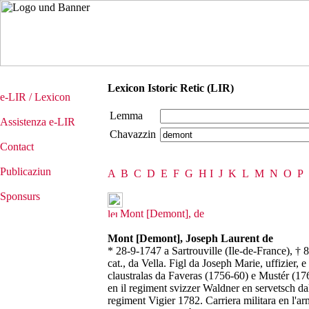
Lexicon Istoric Retic (LIR)
e-LIR / Lexicon
Lemma
Assistenza e-LIR
Chavazzin
Contact
Publicaziun
A
B
C
D
E
F
G
H
I
J
K
L
M
N
O
P
Sponsurs
Mont [Demont], de
Mont [Demont], Joseph Laurent de
* 28-9-1747 a Sartrouville (Ile-de-France), † 8
cat., da Vella. Figl da Joseph Marie, uffizier,
claustralas da Faveras (1756-60) e Mustér (1760
en il regiment svizzer Waldner en servetsch da
regiment Vigier 1782. Carriera militara en l'ar